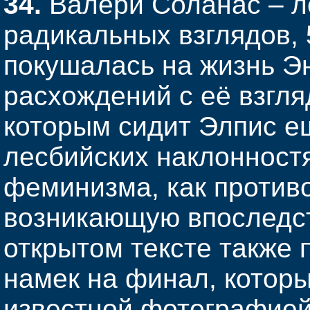
34.
Валери Соланас – л
радикальных взглядов, 
покушалась на жизнь Эн
расхождений с её взгля
которым сидит Элпис ещ
лесбийских наклонностя
феминизма, как противо
возникающую впоследст
открытом тексте также 
намек на финал, котор
известной фотографией 