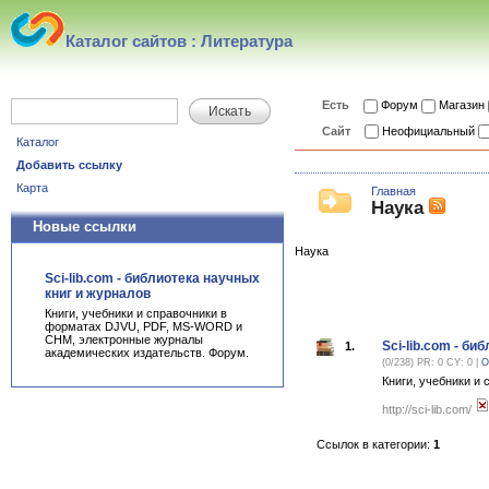
Каталог сайтов : Литература
Есть
Форум
Магазин
Искать
Сайт
Неофициальный
Каталог
Добавить ссылку
Карта
Главная
Наука
Новые ссылки
Наука
Sci-lib.com - библиотека научных
книг и журналов
Книги, учебники и справочники в
форматах DJVU, PDF, MS-WORD и
CHM, электронные журналы
Sci-lib.com - б
1.
академических издательств. Форум.
(0/238) PR: 0 CY: 0 |
О
Книги, учебники 
http://sci-lib.com/
Ссылок в категории:
1