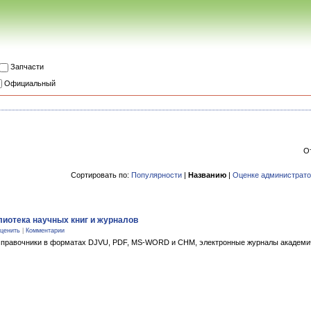
Запчасти
Официальный
О
Сортировать по:
Популярности
|
Названию
|
Оценке администрат
иблиотека научных книг и журналов
ценить
|
Комментарии
и справочники в форматах DJVU, PDF, MS-WORD и CHM, электронные журналы академи