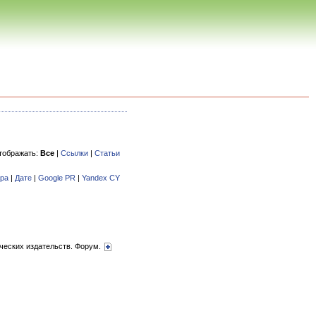
тображать:
Все
|
Ссылки
|
Статьи
ора
|
Дате
|
Google PR
|
Yandex CY
ческих издательств. Форум.