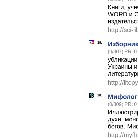
Книги, уч
WORD и C
издательс
http://sci-
Изборник
19.
(0/307) PR: 0
убликации
Украины и
литератур
http://lito
Мифолог
20.
(0/309) PR: 0
Иллюстрир
духи, мон
богов. Ми
http://myf