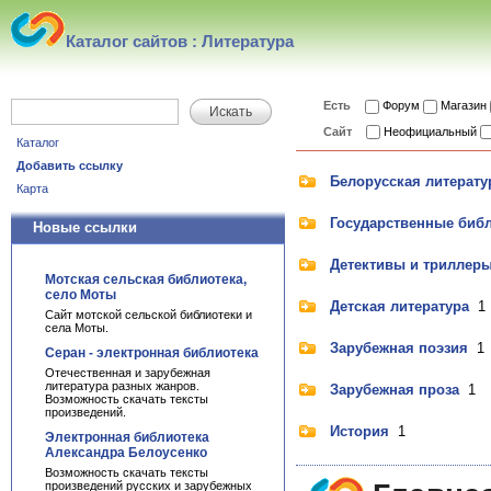
Каталог сайтов : Литература
Есть
Форум
Магазин
Искать
Сайт
Неофициальный
Каталог
Добавить ссылку
Белорусская литерату
Карта
Государственные биб
Новые ссылки
Детективы и триллер
Мотская сельская библиотека,
село Моты
Детская литература
1
Сайт мотской сельской библиотеки и
села Моты.
Зарубежная поэзия
1
Серан - электронная библиотека
Отечественная и зарубежная
литература разных жанров.
Зарубежная проза
1
Возможность скачать тексты
произведений.
История
1
Электронная библиотека
Александра Белоусенко
Возможность скачать тексты
произведений русских и зарубежных