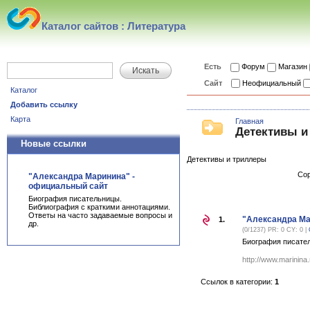
Каталог сайтов : Литература
Есть
Форум
Магазин
Искать
Сайт
Неофициальный
Каталог
Добавить ссылку
Карта
Главная
Детективы 
Новые ссылки
Детективы и триллеры
Сор
"Александра Маринина" -
официальный сайт
Биография писательницы.
Библиография с краткими аннотациями.
Ответы на часто задаваемые вопросы и
"Александра Ма
1.
др.
(0/1237) PR: 0 CY: 0 |
Биография писател
http://www.marinina
Ссылок в категории:
1