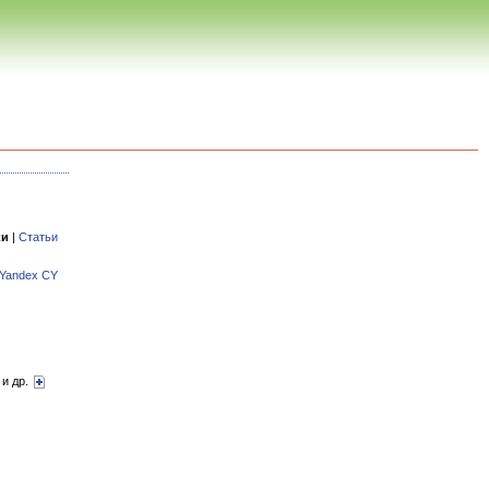
ки
|
Статьи
Yandex CY
 и др.