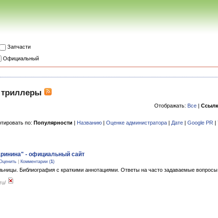
Запчасти
Официальный
и триллеры
Отображать:
Все
|
Ссыл
тировать по:
Популярности
|
Названию
|
Оценке администратора
|
Дате
|
Google PR
|
ринина" - официальный сайт
Оценить
|
Комментарии (
1
)
ьницы. Библиография с краткими аннотациями. Ответы на часто задаваемые вопросы
.ru/